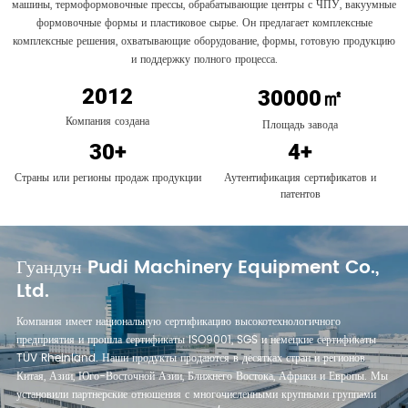
машины, термоформовочные прессы, обрабатывающие центры с ЧПУ, вакуумные
формовочные формы и пластиковое сырье. Он предлагает комплексные
комплексные решения, охватывающие оборудование, формы, готовую продукцию
и поддержку полного процесса.
2012
30000
㎡
Компания создана
Площадь завода
30
+
4
+
Страны или регионы продаж продукции
Аутентификация сертификатов и
патентов
Гуандун Pudi Machinery Equipment Co.,
Ltd.
Компания имеет национальную сертификацию высокотехнологичного
предприятия и прошла сертификаты ISO9001, SGS и немецкие сертификаты
TÜV Rheinland. Наши продукты продаются в десятках стран и регионов
Китая, Азии, Юго-Восточной Азии, Ближнего Востока, Африки и Европы. Мы
установили партнерские отношения с многочисленными крупными группами