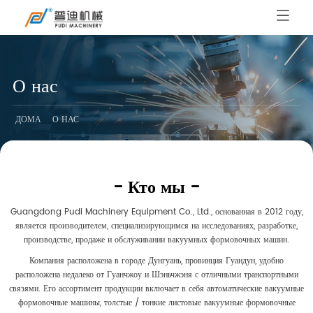
О нас
ДОМА
О НАС
- Кто мы -
Guangdong Pudi Machinery Equipment Co., Ltd., основанная в 2012 году,
является производителем, специализирующимся на исследованиях, разработке,
производстве, продаже и обслуживании вакуумных формовочных машин.
Компания расположена в городе Дунгуань, провинция Гуандун, удобно
расположена недалеко от Гуанчжоу и Шэньчжэня с отличными транспортными
связями. Его ассортимент продукции включает в себя автоматические вакуумные
формовочные машины, толстые / тонкие листовые вакуумные формовочные