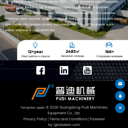
предприятий и приветствуем заказы OEM / ODM, предлагая как стандартные
продукты по каталогу, так и индивидуальное оборудование и решения.
Отстаивая строгий контроль качества и дотошные принципы обслуживания
клиентов, наша опытная профессиональная команда готова удовлетворить ваши
требования, обеспечивая полное удовлетворение. Мы с нетерпением ждем
ваших запросов и сотрудничества.
2717
㎡
13
+year
181
+
Заводская площадь
Опыт работы в отрасли
Сотрудники компании
Авторское право © 2026 Guangdong Pudi Machinery
Equipment Co., Ltd.
Privacy Policy
Terms and Conditions
Powered
by iglobalwin.com